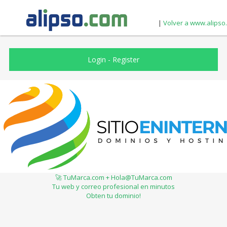
|
Volver a www.alipso
Login
-
Register
🚀 TuMarca.com + Hola@TuMarca.com
Tu web y correo profesional en minutos
Obten tu dominio!