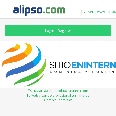
|
Volver a www.alipso
Login
-
Register
🚀 TuMarca.com + Hola@TuMarca.com
Tu web y correo profesional en minutos
Obten tu dominio!