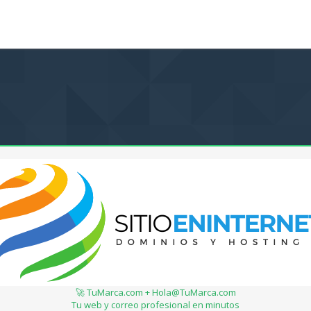
🚀 TuMarca.com + Hola@TuMarca.com
Tu web y correo profesional en minutos