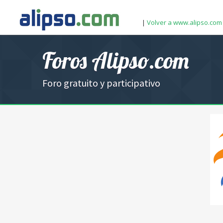
|
Volver a www.alipso.com
Foros Alipso.com
Foro gratuito y participativo