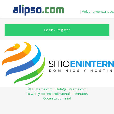
|
Volver a www.alipso
Login
-
Register
🚀 TuMarca.com + Hola@TuMarca.com
Tu web y correo profesional en minutos
Obten tu dominio!