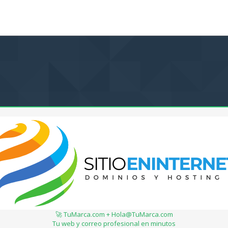
🚀 TuMarca.com + Hola@TuMarca.com
Tu web y correo profesional en minutos