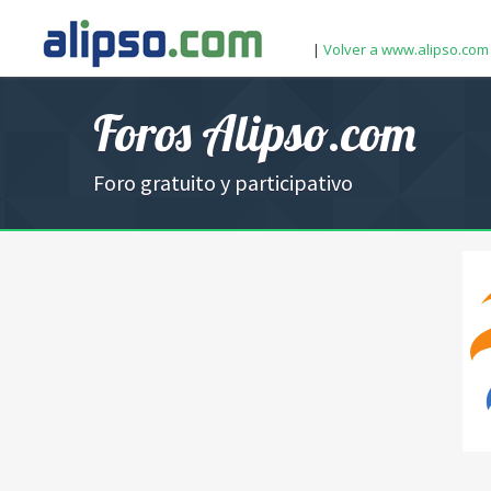
|
Volver a www.alipso.com
Foros Alipso.com
Foro gratuito y participativo