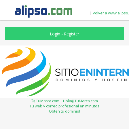
|
Volver a www.alipso
Login
-
Register
🚀 TuMarca.com + Hola@TuMarca.com
Tu web y correo profesional en minutos
Obten tu dominio!