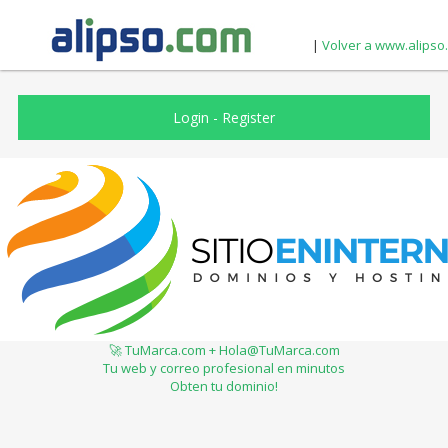
|
Volver a www.alipso
Login
-
Register
🚀 TuMarca.com + Hola@TuMarca.com
Tu web y correo profesional en minutos
Obten tu dominio!