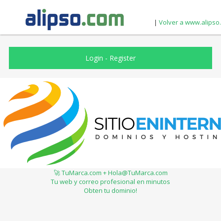
|
Volver a www.alipso
Login
-
Register
🚀 TuMarca.com + Hola@TuMarca.com
Tu web y correo profesional en minutos
Obten tu dominio!