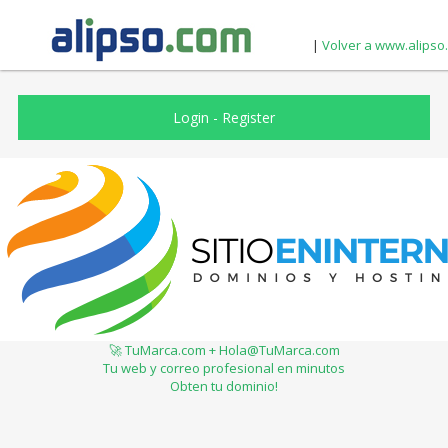
|
Volver a www.alipso
Login
-
Register
🚀 TuMarca.com + Hola@TuMarca.com
Tu web y correo profesional en minutos
Obten tu dominio!