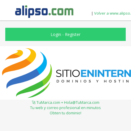
|
Volver a www.alipso
Login
-
Register
🚀 TuMarca.com + Hola@TuMarca.com
Tu web y correo profesional en minutos
Obten tu dominio!