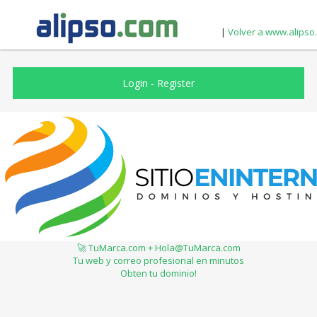
|
Volver a www.alipso
Login
-
Register
🚀 TuMarca.com + Hola@TuMarca.com
Tu web y correo profesional en minutos
Obten tu dominio!