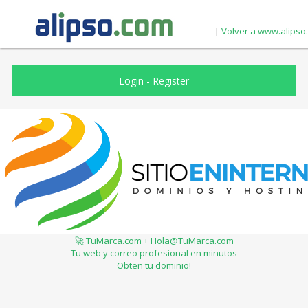
|
Volver a www.alipso
Login
-
Register
🚀 TuMarca.com + Hola@TuMarca.com
Tu web y correo profesional en minutos
Obten tu dominio!