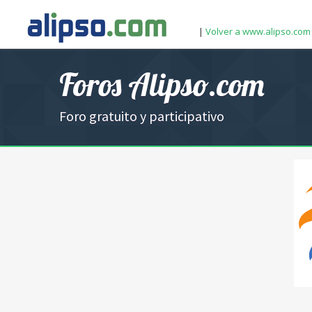
|
Volver a www.alipso.com
Foros Alipso.com
Foro gratuito y participativo