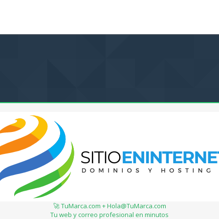
🚀 TuMarca.com + Hola@TuMarca.com
Tu web y correo profesional en minutos