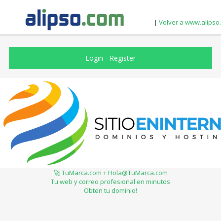
|
Volver a www.alipso
Login
-
Register
🚀 TuMarca.com + Hola@TuMarca.com
Tu web y correo profesional en minutos
Obten tu dominio!