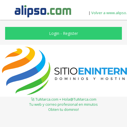
|
Volver a www.alipso
Login
-
Register
🚀 TuMarca.com + Hola@TuMarca.com
Tu web y correo profesional en minutos
Obten tu dominio!