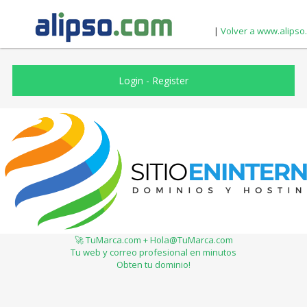
|
Volver a www.alipso
Login
-
Register
🚀 TuMarca.com + Hola@TuMarca.com
Tu web y correo profesional en minutos
Obten tu dominio!