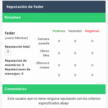
Reputación de feder
Resumen
Positivas
Neutrales
Negativas
feder
(Junior Member)
Semana
0
0
0
pasada
Reputación total:
0
Último
0
0
0
Mes
Reputacion de
Últimos 6
miembros: 0
0
0
0
meses
Reputaciones de
mensajes: 0
0
0
0
Comentarios
Este usuario aun no tiene ninguna reputación con los criterios
especificados abajo.