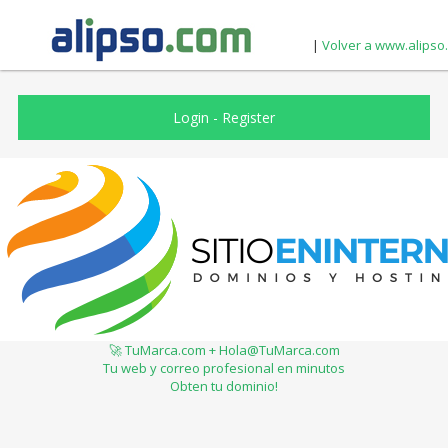
|
Volver a www.alipso
Login
-
Register
🚀 TuMarca.com + Hola@TuMarca.com
Tu web y correo profesional en minutos
Obten tu dominio!