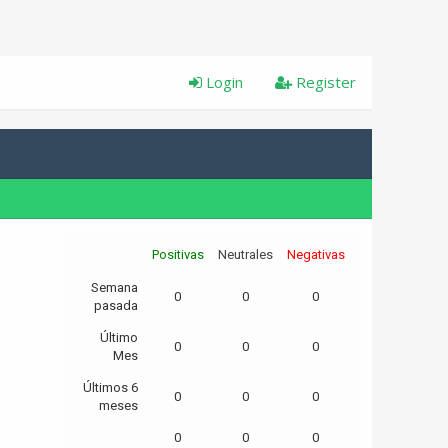
Login
Register
Positivas
Neutrales
Negativas
Semana
0
0
0
pasada
Último
0
0
0
Mes
Últimos 6
0
0
0
meses
0
0
0