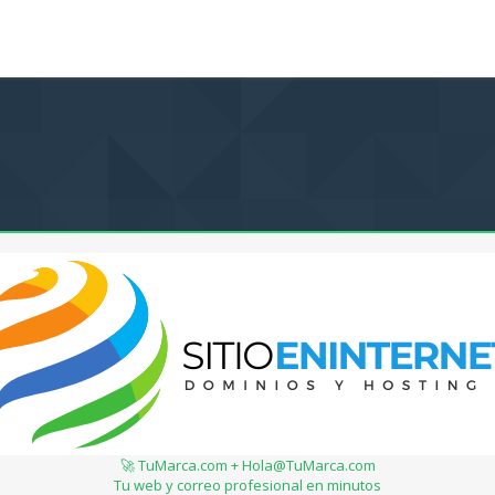
🚀 TuMarca.com + Hola@TuMarca.com
Tu web y correo profesional en minutos