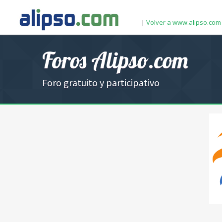
|
Volver a www.alipso.com
Foros Alipso.com
Foro gratuito y participativo