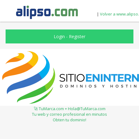
|
Volver a www.alipso
Login
-
Register
🚀 TuMarca.com + Hola@TuMarca.com
Tu web y correo profesional en minutos
Obten tu dominio!