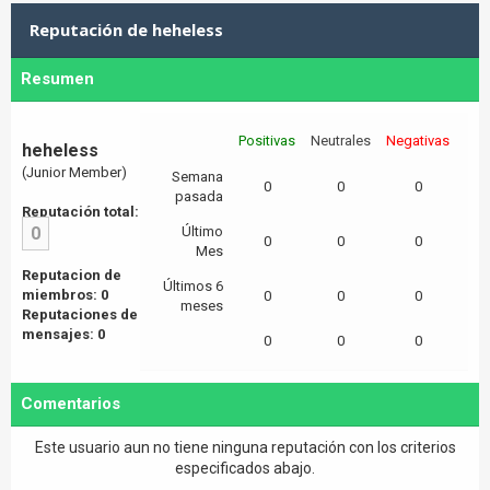
Reputación de heheless
Resumen
Positivas
Neutrales
Negativas
heheless
(Junior Member)
Semana
0
0
0
pasada
Reputación total:
0
Último
0
0
0
Mes
Reputacion de
Últimos 6
miembros: 0
0
0
0
meses
Reputaciones de
mensajes: 0
0
0
0
Comentarios
Este usuario aun no tiene ninguna reputación con los criterios
especificados abajo.