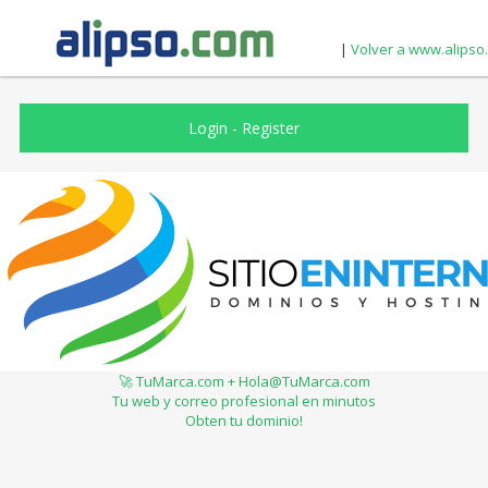
|
Volver a www.alipso
Login
-
Register
🚀 TuMarca.com + Hola@TuMarca.com
Tu web y correo profesional en minutos
Obten tu dominio!