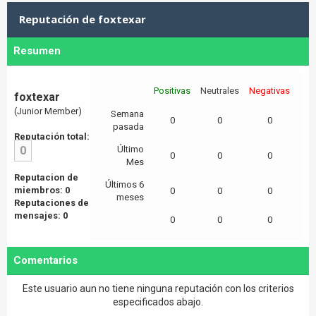
Reputación de foxtexar
Resumen
Positivas
Neutrales
Negativas
foxtexar
(Junior Member)
Semana
0
0
0
pasada
Reputación total:
0
Último
0
0
0
Mes
Reputacion de
Últimos 6
miembros: 0
0
0
0
meses
Reputaciones de
mensajes: 0
0
0
0
Comentarios
Este usuario aun no tiene ninguna reputación con los criterios
especificados abajo.