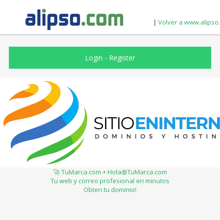
|
Volver a www.alipso
Login
-
Register
🚀 TuMarca.com + Hola@TuMarca.com
Tu web y correo profesional en minutos
Obten tu dominio!