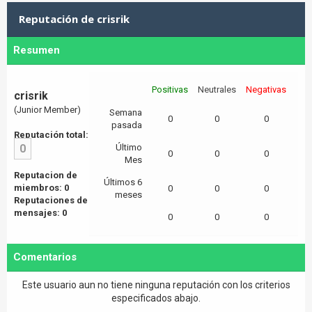
Reputación de crisrik
Resumen
Positivas
Neutrales
Negativas
crisrik
(Junior Member)
Semana
0
0
0
pasada
Reputación total:
0
Último
0
0
0
Mes
Reputacion de
Últimos 6
miembros: 0
0
0
0
meses
Reputaciones de
mensajes: 0
0
0
0
Comentarios
Este usuario aun no tiene ninguna reputación con los criterios
especificados abajo.