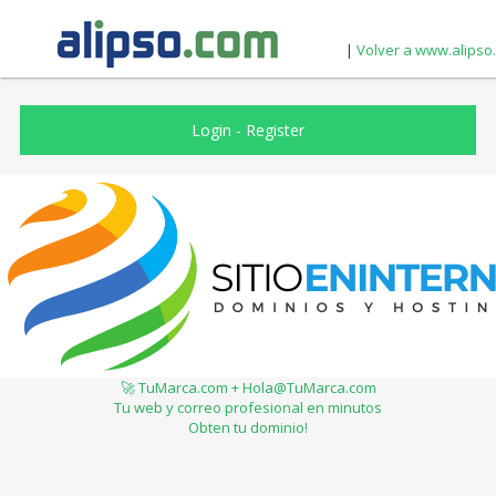
|
Volver a www.alipso
Login
-
Register
🚀 TuMarca.com + Hola@TuMarca.com
Tu web y correo profesional en minutos
Obten tu dominio!