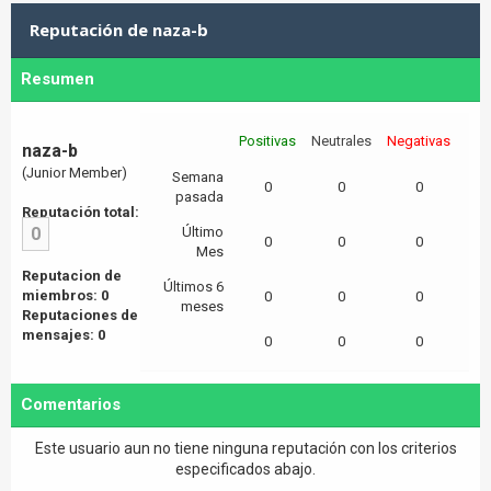
Reputación de naza-b
Resumen
Positivas
Neutrales
Negativas
naza-b
(Junior Member)
Semana
0
0
0
pasada
Reputación total:
0
Último
0
0
0
Mes
Reputacion de
Últimos 6
miembros: 0
0
0
0
meses
Reputaciones de
mensajes: 0
0
0
0
Comentarios
Este usuario aun no tiene ninguna reputación con los criterios
especificados abajo.