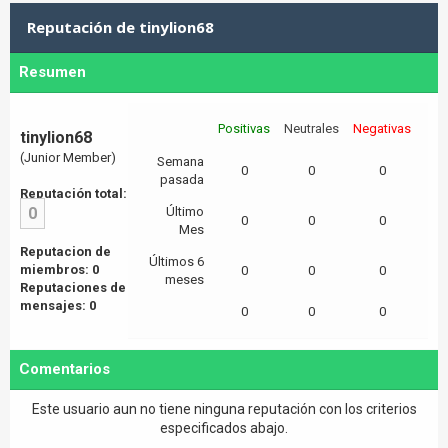
Reputación de tinylion68
Resumen
Positivas
Neutrales
Negativas
tinylion68
(Junior Member)
Semana
0
0
0
pasada
Reputación total:
0
Último
0
0
0
Mes
Reputacion de
Últimos 6
miembros: 0
0
0
0
meses
Reputaciones de
mensajes: 0
0
0
0
Comentarios
Este usuario aun no tiene ninguna reputación con los criterios
especificados abajo.