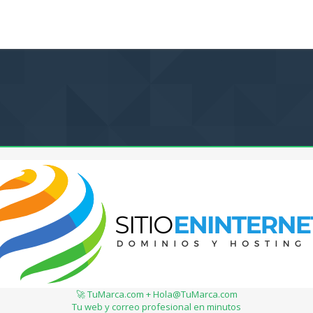
🚀 TuMarca.com + Hola@TuMarca.com
Tu web y correo profesional en minutos