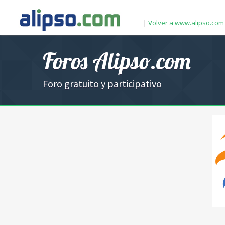
|
Volver a www.alipso.com
Foros Alipso.com
Foro gratuito y participativo