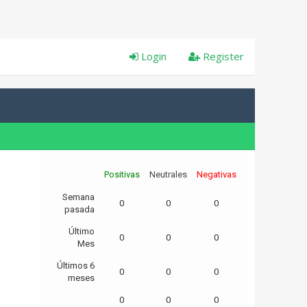
Login
Register
Positivas
Neutrales
Negativas
Semana
0
0
0
pasada
Último
0
0
0
Mes
Últimos 6
0
0
0
meses
0
0
0