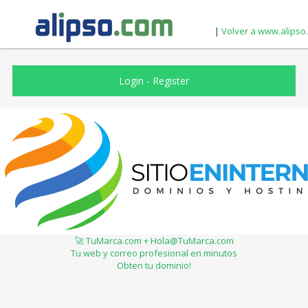
|
Volver a www.alipso
Login
-
Register
🚀 TuMarca.com + Hola@TuMarca.com
Tu web y correo profesional en minutos
Obten tu dominio!