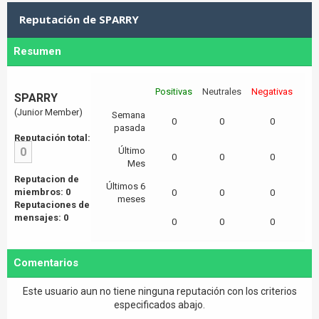
Reputación de SPARRY
Resumen
Positivas
Neutrales
Negativas
SPARRY
(Junior Member)
Semana
0
0
0
pasada
Reputación total:
0
Último
0
0
0
Mes
Reputacion de
Últimos 6
miembros: 0
0
0
0
meses
Reputaciones de
mensajes: 0
0
0
0
Comentarios
Este usuario aun no tiene ninguna reputación con los criterios
especificados abajo.