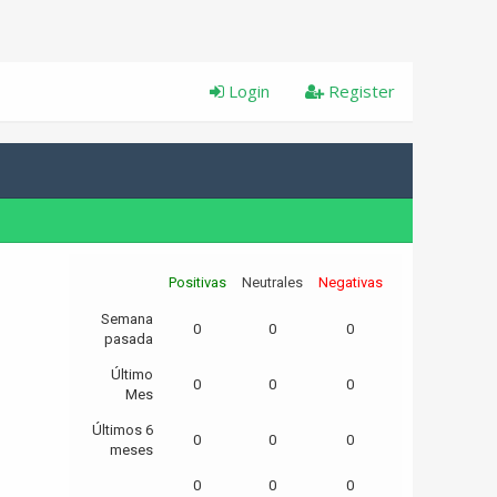
Login
Register
Positivas
Neutrales
Negativas
Semana
0
0
0
pasada
Último
0
0
0
Mes
Últimos 6
0
0
0
meses
0
0
0