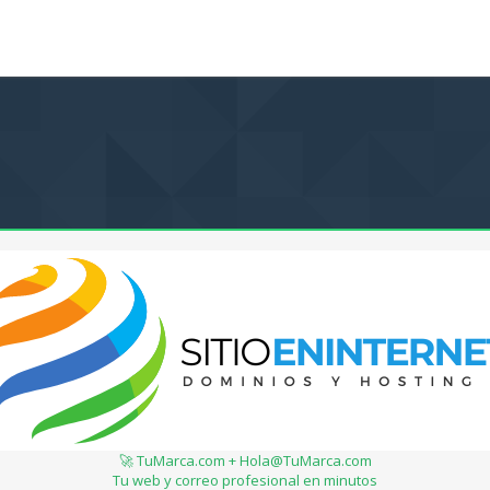
🚀 TuMarca.com + Hola@TuMarca.com
Tu web y correo profesional en minutos