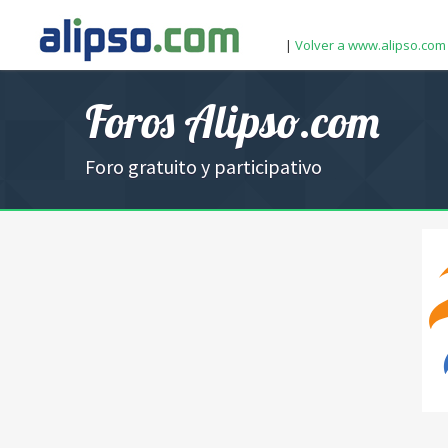
|
Volver a www.alipso.com
Foros Alipso.com
Foro gratuito y participativo