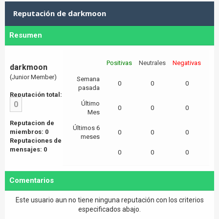
Reputación de darkmoon
Resumen
Positivas
Neutrales
Negativas
darkmoon
(Junior Member)
Semana
0
0
0
pasada
Reputación total:
0
Último
0
0
0
Mes
Reputacion de
Últimos 6
miembros: 0
0
0
0
meses
Reputaciones de
mensajes: 0
0
0
0
Comentarios
Este usuario aun no tiene ninguna reputación con los criterios
especificados abajo.