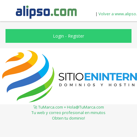
|
Volver a www.alipso
Login
-
Register
🚀 TuMarca.com + Hola@TuMarca.com
Tu web y correo profesional en minutos
Obten tu dominio!