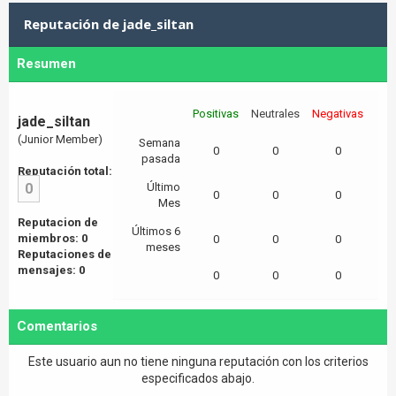
Reputación de jade_siltan
Resumen
Positivas
Neutrales
Negativas
jade_siltan
(Junior Member)
Semana
0
0
0
pasada
Reputación total:
0
Último
0
0
0
Mes
Reputacion de
Últimos 6
miembros: 0
0
0
0
meses
Reputaciones de
mensajes: 0
0
0
0
Comentarios
Este usuario aun no tiene ninguna reputación con los criterios
especificados abajo.