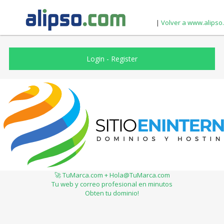
|
Volver a www.alipso
Login
-
Register
🚀 TuMarca.com + Hola@TuMarca.com
Tu web y correo profesional en minutos
Obten tu dominio!