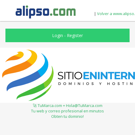
|
Volver a www.alipso
Login
-
Register
🚀 TuMarca.com + Hola@TuMarca.com
Tu web y correo profesional en minutos
Obten tu dominio!