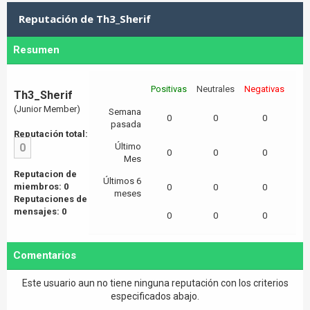
Reputación de Th3_Sherif
Resumen
Positivas
Neutrales
Negativas
Th3_Sherif
(Junior Member)
Semana
0
0
0
pasada
Reputación total:
0
Último
0
0
0
Mes
Reputacion de
Últimos 6
miembros: 0
0
0
0
meses
Reputaciones de
mensajes: 0
0
0
0
Comentarios
Este usuario aun no tiene ninguna reputación con los criterios
especificados abajo.