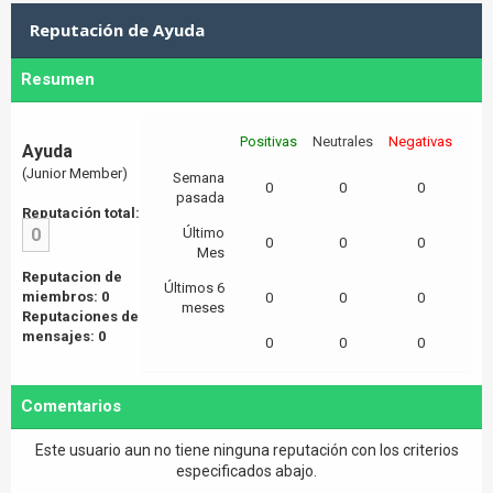
Reputación de Ayuda
Resumen
Positivas
Neutrales
Negativas
Ayuda
(Junior Member)
Semana
0
0
0
pasada
Reputación total:
0
Último
0
0
0
Mes
Reputacion de
Últimos 6
miembros: 0
0
0
0
meses
Reputaciones de
mensajes: 0
0
0
0
Comentarios
Este usuario aun no tiene ninguna reputación con los criterios
especificados abajo.