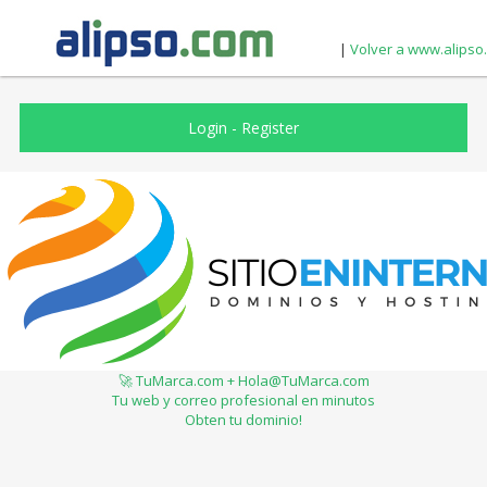
|
Volver a www.alipso
Login
-
Register
🚀 TuMarca.com + Hola@TuMarca.com
Tu web y correo profesional en minutos
Obten tu dominio!