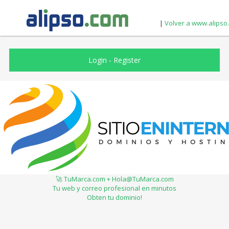
|
Volver a www.alipso
Login
-
Register
🚀 TuMarca.com + Hola@TuMarca.com
Tu web y correo profesional en minutos
Obten tu dominio!