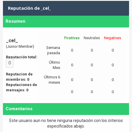
Reputación de _cel_
Resumen
Positivas
Neutrales
Negativas
_cel_
(Junior Member)
Semana
0
0
0
pasada
Reputación total:
0
Último
0
0
0
Mes
Reputacion de
Últimos 6
miembros: 0
0
0
0
meses
Reputaciones de
mensajes: 0
0
0
0
Comentarios
Este usuario aun no tiene ninguna reputación con los criterios
especificados abajo.