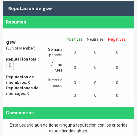
Reputación de gsw
Resumen
Positivas
Neutrales
Negativas
gsw
(Junior Member)
Semana
0
0
0
pasada
Reputación total:
0
Último
0
0
0
Mes
Reputacion de
Últimos 6
miembros: 0
0
0
0
meses
Reputaciones de
mensajes: 0
0
0
0
Comentarios
Este usuario aun no tiene ninguna reputación con los criterios
especificados abajo.