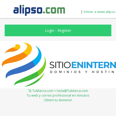
|
Volver a www.alipso
Login
-
Register
🚀 TuMarca.com + Hola@TuMarca.com
Tu web y correo profesional en minutos
Obten tu dominio!