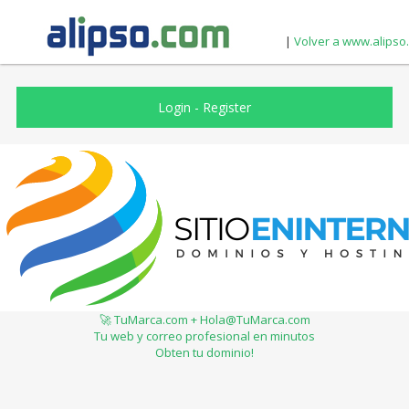
|
Volver a www.alipso
Login
-
Register
🚀 TuMarca.com + Hola@TuMarca.com
Tu web y correo profesional en minutos
Obten tu dominio!