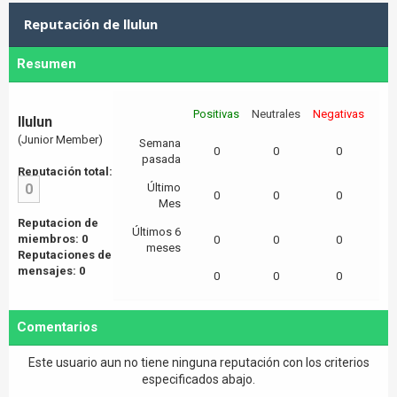
Reputación de llulun
Resumen
Positivas
Neutrales
Negativas
llulun
(Junior Member)
Semana
0
0
0
pasada
Reputación total:
0
Último
0
0
0
Mes
Reputacion de
Últimos 6
miembros: 0
0
0
0
meses
Reputaciones de
mensajes: 0
0
0
0
Comentarios
Este usuario aun no tiene ninguna reputación con los criterios
especificados abajo.