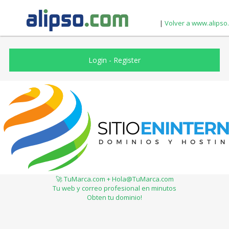
|
Volver a www.alipso
Login
-
Register
🚀 TuMarca.com + Hola@TuMarca.com
Tu web y correo profesional en minutos
Obten tu dominio!