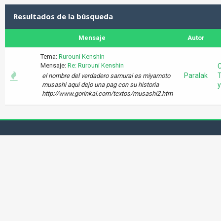
Resultados de la búsqueda
Mensaje
Autor
Tema:
Rurouni Kenshin
Mensaje:
Re: Rurouni Kenshin
C
Paralak
T
el nombre del verdadero samurai es miyamoto
musashi aqui dejo una pag con su historia
http://www.gorinkai.com/textos/musashi2.htm