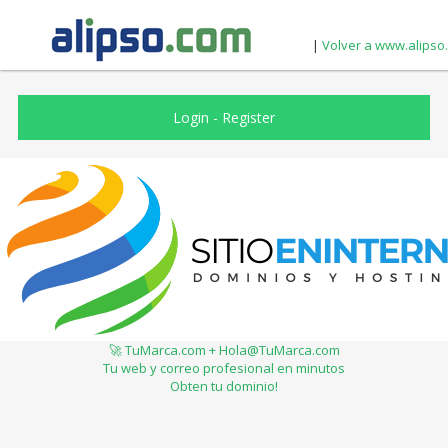
|
Volver a www.alipso
Login
-
Register
🚀 TuMarca.com + Hola@TuMarca.com
Tu web y correo profesional en minutos
Obten tu dominio!