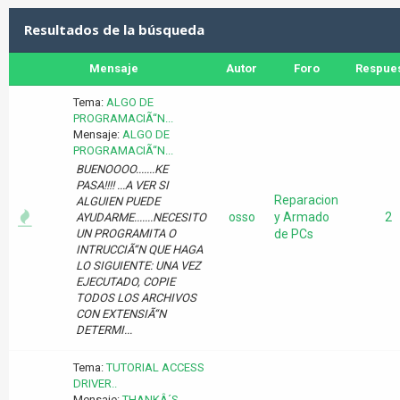
Resultados de la búsqueda
Mensaje
Autor
Foro
Respue
Tema:
ALGO DE
PROGRAMACIÃ“N...
Mensaje:
ALGO DE
PROGRAMACIÃ“N...
BUENOOOO.......KE
PASA!!!! ...A VER SI
Reparacion
ALGUIEN PUEDE
osso
y Armado
2
AYUDARME.......NECESITO
UN PROGRAMITA O
de PCs
INTRUCCIÃ“N QUE HAGA
LO SIGUIENTE: UNA VEZ
EJECUTADO, COPIE
TODOS LOS ARCHIVOS
CON EXTENSIÃ“N
DETERMI...
Tema:
TUTORIAL ACCESS
DRIVER..
Mensaje:
THANKÂ´S