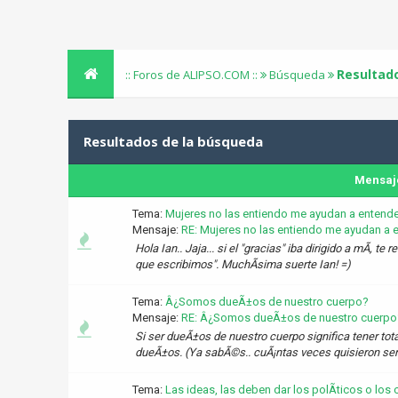
Resultad
:: Foros de ALIPSO.COM ::
Búsqueda
Resultados de la búsqueda
Mensaj
Tema:
Mujeres no las entiendo me ayudan a entende
Mensaje:
RE: Mujeres no las entiendo me ayudan a en
Hola Ian.. Jaja... si el "gracias" iba dirigido a mÃ­, t
que escribimos". MuchÃ­sima suerte Ian! =)
Tema:
Â¿Somos dueÃ±os de nuestro cuerpo?
Mensaje:
RE: Â¿Somos dueÃ±os de nuestro cuerpo
Si ser dueÃ±os de nuestro cuerpo significa tener t
dueÃ±os. (Ya sabÃ©s.. cuÃ¡ntas veces quisieron ser 
Tema:
Las ideas, las deben dar los polÃ­ticos o lo