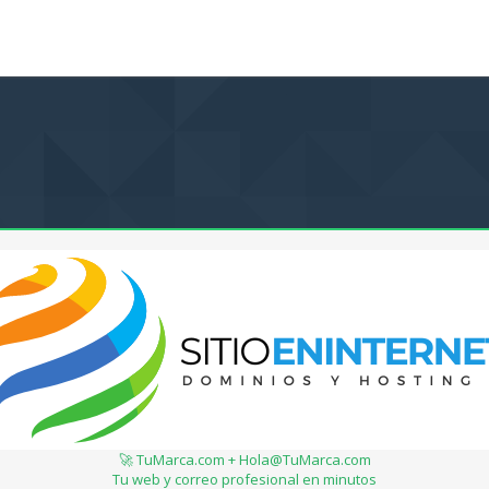
🚀 TuMarca.com + Hola@TuMarca.com
Tu web y correo profesional en minutos