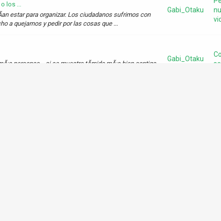
P
 los ...
Gabi_Otaku
nu
­an estar para organizar. Los ciudadanos sufrimos con
vid
o a quejarnos y pedir por las cosas que ...
Co
Gabi_Otaku
emÃ¡s personas... si se muestra tÃ­mido mÃ¡s bien contigo
se
y algo que podrÃ­a delatarlo... f...
Co
Gabi_Otaku
o.. Puede ser porque tiene miedo de mirarte de forma de
se
e que te ha traicionado (no necesariame...
rlas
tenderla...
Co
Gabi_Otaku
as letras jeje), como estÃ¡n? Quiero decirles (como mujer
se
jeron. Es verdad que cuando tenemos...
caniano
Fi
Gabi_Otaku
 lindo leerlo. Varias veces yo me planteÃ© dudas sobre
Ps
ja. Nosotros por ahora sÃ³lo tenemos la ...