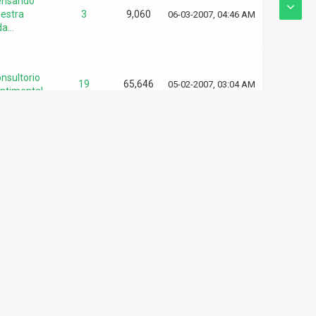
ensando
estra
3
9,060
06-03-2007, 04:46 AM
a...
nsultorio
19
65,646
05-02-2007, 03:04 AM
ntimental
nsultorio
1
6,820
05-02-2007, 02:49 AM
ntimental
nsultorio
9
15,307
05-02-2007, 02:31 AM
ntimental
losofia y
2
7,537
05-01-2007, 09:45 AM
icologia