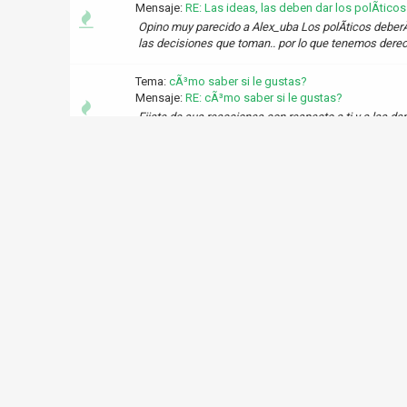
Mensaje:
RE: Las ideas, las deben dar los polÃ­ticos o
Opino muy parecido a Alex_uba Los polÃ­ticos deberÃ
las decisiones que toman.. por lo que tenemos derech
Tema:
cÃ³mo saber si le gustas?
Mensaje:
RE: cÃ³mo saber si le gustas?
Fijate de sus reacciones con respecto a ti y a las d
o si con los demÃ¡s tambiÃ©n. Si piensa mucho en ti ha
Tema:
hola chicas
Mensaje:
RE: hola chicas
Mmm Parece que se sintiera en falta con vos por alg
mÃ¡s de como sÃ³lo amigo o conocido. O porque sient
Tema:
Mujeres no las entiendo me ayudan a entende
Mensaje:
RE: Mujeres no las entiendo me ayudan a en
Hola Ian y Nai (se dieron cuenta que sÃ³lo invertÃ­ l
jeje) que estuvieron muy acertados en todo lo que di
Tema:
Chat que tuve con un psicoanalista lacaniano
Mensaje:
RE: Chat que tuve con un psicoanalista la
Hola. Realmente interesante conversaciÃ³n. Fue muy
quÃ© es la realidad. La realidad es demasiado comple