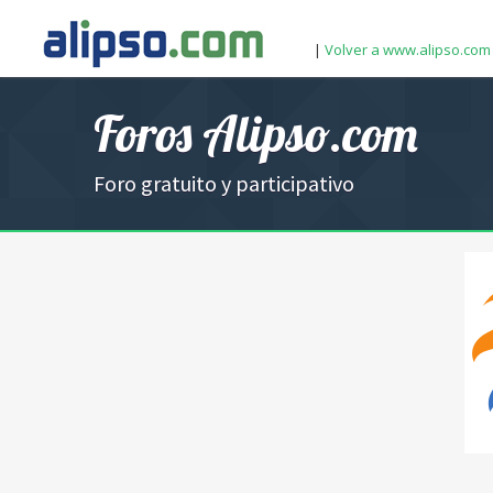
|
Volver a www.alipso.com
Foros Alipso.com
Foro gratuito y participativo