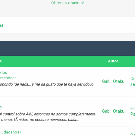
Obten tu dominio!
os
e
Autor
rlas
tenderla...
Co
Gabi_Otaku
e respondo "de nada... y me da gusto que te haya servido lo
se
?
Fi
Gabi_Otaku
otal control sobre Ã©l, entonces no somos completamente
Ps
menos tÃ­midos, no ponerse nerviosos, baila...
s ciudadanos?