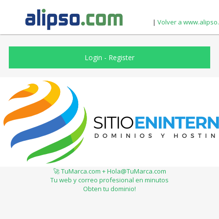
|
Volver a www.alipso
Login
-
Register
🚀 TuMarca.com + Hola@TuMarca.com
Tu web y correo profesional en minutos
Obten tu dominio!