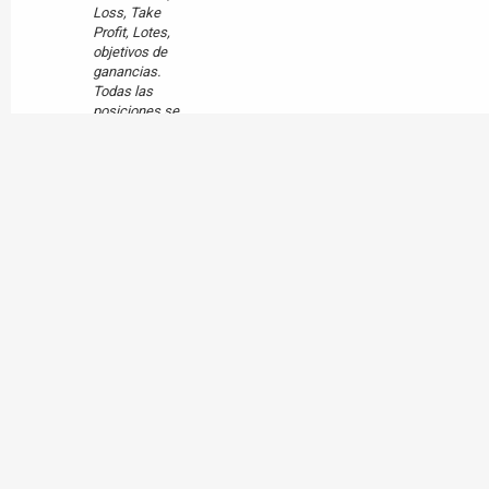
Loss, Take
Profit, Lotes,
objetivos de
ganancias.
Todas las
posiciones se
cierran a mÃ¡s
tardar a las 5
P...
Tema:
Â¿Buscas
SeÃ±ales para
tu InversiÃ³n?
Mensaje:
Â¿Buscas
SeÃ±ales para
tu InversiÃ³n?
En Site Forex
usted podrÃ¡
acceder a
mucha
cisneralejo
Argentina
0
informaciÃ³n
y a grandes