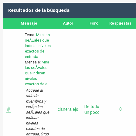
Resultados de la búsqueda
Mensaje
Autor
Foro
Respuestas
Tema:
Mira las
seÃ±ales que
indican niveles
exactos de
entrada.
Mensaje:
Mira
las seÃ±ales
que indican
niveles
exactos de e...
Accede al
sitio de
miembros y
De todo
verÃ¡s las
cisneralejo
0
seÃ±ales que
un poco
indican
niveles
exactos de
entrada, Stop