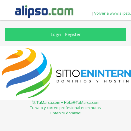
|
Volver a www.alipso
Login
-
Register
🚀 TuMarca.com + Hola@TuMarca.com
Tu web y correo profesional en minutos
Obten tu dominio!