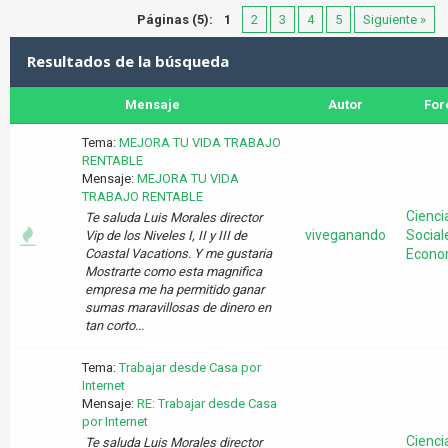
Páginas (5):
1
2
3
4
5
Siguiente »
Resultados de la búsqueda
Mensaje
Autor
For
Tema:
MEJORA TU VIDA TRABAJO
RENTABLE
Mensaje:
MEJORA TU VIDA
TRABAJO RENTABLE
Cienci
Te saluda Luis Morales director
viveganando
Social
Vip de los Niveles I, II y III de
Coastal Vacations. Y me gustaria
Econo
Mostrarte como esta magnifica
empresa me ha permitido ganar
sumas maravillosas de dinero en
tan corto...
Tema:
Trabajar desde Casa por
Internet
Mensaje:
RE: Trabajar desde Casa
por Internet
Cienci
Te saluda Luis Morales director