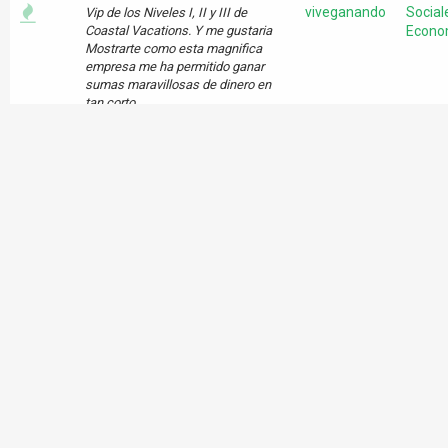
viveganando
Social
Vip de los Niveles I, II y III de
Coastal Vacations. Y me gustaria
Econo
Mostrarte como esta magnifica
empresa me ha permitido ganar
sumas maravillosas de dinero en
tan corto...
Tema:
NEGOCIO INTERNACIOANL
COASTAL VACATIONS
Mensaje:
NEGOCIO
INTERNACIOANL COASTAL
VACATIONS
Descubre como ganar mas de $ 7
De tod
viveganando
000 mensuales trabajando con
un po
Coastal Vacations ?...
http://www.viveganando.net
(http://www.viveganando.net)
http://www.trabajo-
exitoso.com/imagenes/fotomia.gif
Per...
Tema:
COASTAL VACATIONS
NEGOCIO INDEPENDIENTE DESDE
TU HOGAR