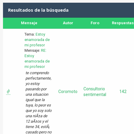
Resultados de la búsqueda
Mensaje
Autor
Foro
Respuestas
Tema:
Estoy
enamorada de
mi profesor
Mensaje:
RE:
Estoy
enamorada de
mi profesor
te comprendo
perfectamente,
yo estoy
Consultorio
pasando por
Coromoto
142
una situacion
sentimental
igual que la
tuya, lo peor es
que yo soy solo
una niÃ±a de
12 aÃ±os y el
tiene 34, estÃ¡
casado pero no