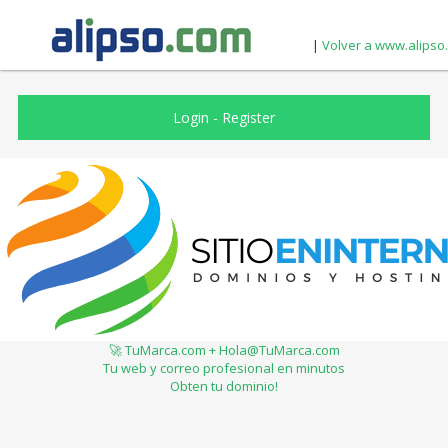
|
Volver a www.alipso
Login
-
Register
🚀 TuMarca.com + Hola@TuMarca.com
Tu web y correo profesional en minutos
Obten tu dominio!