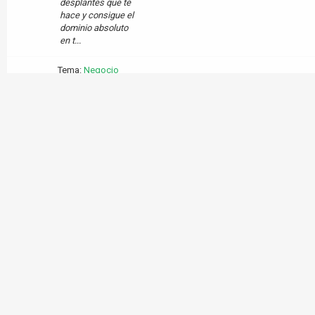
desplantes que te
hace y consigue el
dominio absoluto
en t...
Tema:
Negocio
Practico en Internet
Octubre 2015
Mensaje:
Negocio
Practico en Internet
Octubre 2015
Gana 1000 Dolares
por cada venta que
Ciencias
hagas en Internet o
rojemleyos
Sociales y
0
en tu pais.
Comisiones
Economia
directas en tus
manos y sistema
de ventas
automatico
instalado en
Internet. Pide
informes en w w
w.7 e x i t o s .c o m