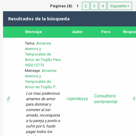
Páginas (4):
1
2
3
4
Siguiente »
Resultados de la búsqueda
Mensaje
Autor
Foro
Respu
Tema:
Amarres
eternos y
Temporales de
Amor en Trujillo Peru
950215773
Mensaje:
Amarres
eternos y
Temporales de
Amor en Trujillo P...
Los mas poderosos
Consultorio
rojemleyos
0
amarres de amor
sentimental
para dominar y
someter al ser
amado, reconquista
a tu pareja y ponlo a
sufrir por ti, hazle
pagar todos los