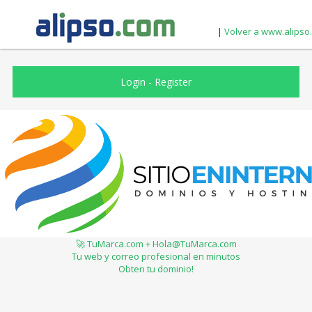
|
Volver a www.alipso
Login
-
Register
🚀 TuMarca.com + Hola@TuMarca.com
Tu web y correo profesional en minutos
Obten tu dominio!