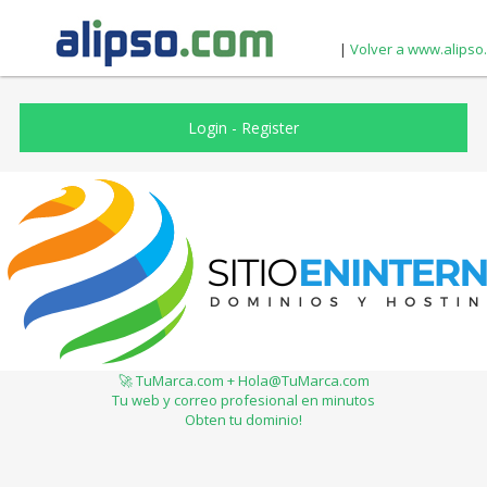
|
Volver a www.alipso
Login
-
Register
🚀 TuMarca.com + Hola@TuMarca.com
Tu web y correo profesional en minutos
Obten tu dominio!