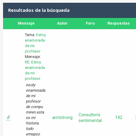
Resultados de la búsqueda
Mensaje
Autor
Foro
Respuestas
Tema:
Estoy
enamorada
de mi
profesor
Mensaje:
RE: Estoy
enamorada
de mi
profesor
esoty
enamorada
de mi
profesor
de compu
miren esta
Consultorio
armstrong
142
es mi
sentimental
historia.
todo
emepso