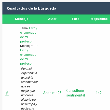
Resultados de la búsqueda
Mensaje
Autor
Foro
Respuestas
Tema:
Estoy
enamorada
de mi
profesor
Mensaje:
RE:
Estoy
enamorada
de mi
profesor
Por mki
experiencia
te podria
recomendar
que es
Consultorio
mejor que
Anonima25
142
procures
sentimental
alejarte por
un tiempo y
dedicarte