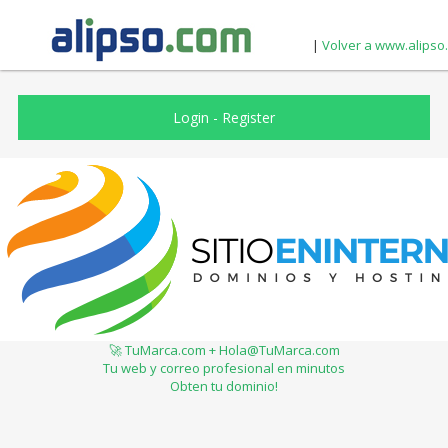
|
Volver a www.alipso
Login
-
Register
🚀 TuMarca.com + Hola@TuMarca.com
Tu web y correo profesional en minutos
Obten tu dominio!