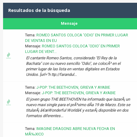
Resultados de la búsqueda
Mensaje
Tema:
ROMEO SANTOS COLOCA 'ODIO' EN PRIMER LUGAR
DE VENTAS EN EU
Mensaje:
ROMEO SANTOS COLOCA 'ODIO' EN PRIMER
LUGAR DE VENT...
El cantante Romeo Santos, considerado "El Rey de la
Bachata" con su nuevo sencillo "Odio", se colocÃ³ en el
primer lugar de las lista en ventas digitales en Estados
Unidos. [url="h ttp://farandul...
Tema:
J-POP: THE BEETHOVEN, GRIEVA Y AYABIE
Mensaje:
J-POP: THE BEETHOVEN, GRIEVA Y AYABIE
El joven grupo THE BEETHOVEN ha informado que lazarÃ¡ un
nuevo maxi single para el prÃ³ximo dÃ­a 19 de Marzo. Este se
titularÃ¡ â€œWonderful Worldâ€ y estarÃ¡ disponible en dos
formatos diferentes...
Tema:
IMAGINE DRAGONS ABRE NUEVA FECHA EN
MÃ‰XICO