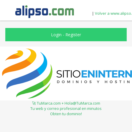
|
Volver a www.alipso
Login
-
Register
🚀 TuMarca.com + Hola@TuMarca.com
Tu web y correo profesional en minutos
Obten tu dominio!