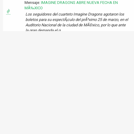
Mensaje:
IMAGINE DRAGONS ABRE NUEVA FECHA EN
MÃ‰XICO
Los seguidores del cuarteto Imagine Dragons agotaron los
boletos para su espectÃ¡culo del prÃ³ximo 25 de marzo, en el
Auditorio Nacional de la ciudad de MÃ©xico, por lo que ante
la gran demanda el g...
Tema:
EL DÃA QUE ALEXANDER ABANDONÃ“ A MCQUEEN
Mensaje:
EL DÃA QUE ALEXANDER ABANDONÃ“ A
MCQUEEN
El adiÃ³s del genio de dos cabezas paralizÃ³ al mundo de la
moda un dÃ­a como hoy, el 11 de febrero de 2010: el
diseÃ±ador britÃ¡nico, Alexander McQueen dio la puntada
final a su vida, con una muer...
Tema:
CENTRO DE DATOS EN QUERÃ‰TARO TIENE
INVERSIÃ“N DE 780 MDP
Mensaje:
CENTRO DE DATOS EN QUERÃ‰TARO TIENE
INVERSIÃ“N DE ...
La compaÃ±Ã­a mexicana, Alestra con sede en Monterrey,
inaugurÃ³ el denominado Green Data Center en QuerÃ©taro,
su quinto centro de datos a nivel nacional y es catalogado
como el mÃ¡s grande de AmÃ...