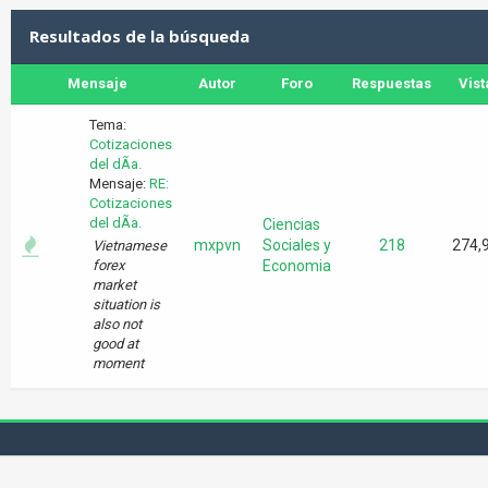
Resultados de la búsqueda
Mensaje
Autor
Foro
Respuestas
Vist
Tema:
Cotizaciones
del dÃ­a.
Mensaje:
RE:
Cotizaciones
del dÃ­a.
Ciencias
mxpvn
Sociales y
218
274,
Vietnamese
forex
Economia
market
situation is
also not
good at
moment