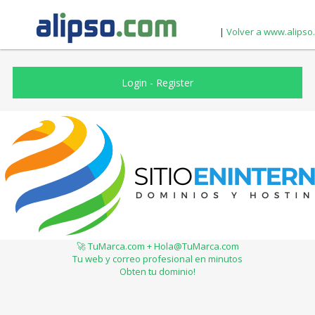
|
Volver a www.alipso
Login
-
Register
🚀 TuMarca.com + Hola@TuMarca.com
Tu web y correo profesional en minutos
Obten tu dominio!