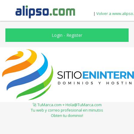
|
Volver a www.alipso
Login
-
Register
🚀 TuMarca.com + Hola@TuMarca.com
Tu web y correo profesional en minutos
Obten tu dominio!