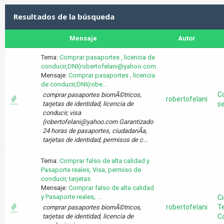
Resultados de la búsqueda
Mensaje
Autor
Tema:
Comprar pasaportes , licencia de
conducir,DNI(robertofelani@yahoo.com
Mensaje:
Comprar pasaportes , licencia
de conducir,DNI(robe...
C
comprar pasaportes biomÃ©tricos,
robertofelani
tarjetas de identidad, licencia de
s
conducir, visa
(robertofelani@yahoo.com Garantizado
24 horas de pasaportes, ciudadanÃ­a,
tarjetas de identidad, permisos de c...
Tema:
Comprar falso de alta calidad y
Pasaporte reales, Visa, permiso de
conducir, tarjetas
Mensaje:
Comprar falso de alta calidad
y Pasaporte reales, ...
Ci
robertofelani
Te
comprar pasaportes biomÃ©tricos,
tarjetas de identidad, licencia de
C