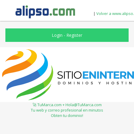
|
Volver a www.alipso
Login
-
Register
🚀 TuMarca.com + Hola@TuMarca.com
Tu web y correo profesional en minutos
Obten tu dominio!