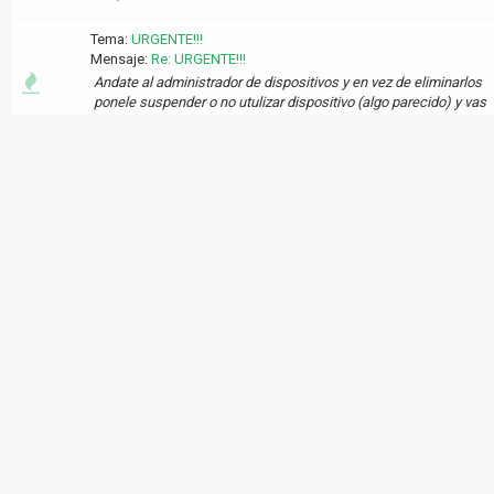
Tema:
URGENTE!!!
Mensaje:
Re: URGENTE!!!
Andate al administrador de dispositivos y en vez de eliminarlos
ponele suspender o no utulizar dispositivo (algo parecido) y vas
a ver que nojode mas. :D Suerte
Tema:
Tengo miedo a poder quedar embarazada
Mensaje:
Re: Tengo miedo a poder quedar embarazada
Otra opcion es el sexo anal
Tema:
HOLA A TODOS !!!!
Mensaje:
Re: HOLA A TODOS !!!!
Bajatelo de aca
http://www.neogamez.net/downloads/emuladores/mame32.zip
lo descomprimes en el directorio C y pones las roms (juegos)
en el directorio roms, luego ejecutas el mame, apretas la tecla
f...