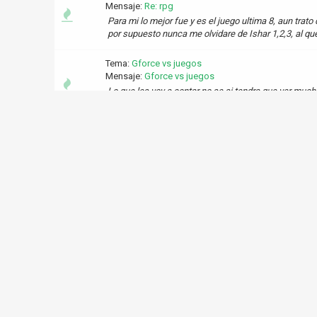
Mensaje:
Re: rpg
Para mi lo mejor fue y es el juego ultima 8, aun trat
por supuesto nunca me olvidare de Ishar 1,2,3, al que
Tema:
Gforce vs juegos
Mensaje:
Gforce vs juegos
Lo que les voy a contar no se si tendra que ver muc
una gforce 4, la actualice con los ultimos driver que
Tema:
Rpg
Mensaje:
Rpg
Cual es, segun uds. el mejor juego de rpg?
Tema:
Un juego de recuerdo
Mensaje:
-
Que nostalgia por los juegos de antes, para mi lo mejo
tentaculo, Monkey island 1 y 2, San y Max, y otros ma
Tema:
Tengo problemas con el athlon XP 2000+
Mensaje:
-
Gracias por los consejos, ahora voy a cambiar el coo
de lo mejorcito que puedo conseguir, espero que con e