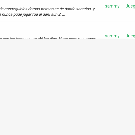
sammy
Jueg
o de conseguir los demas pero no se de donde sacarlos, y
 nunca pude jugar fua al dark sun 2, ...
sammy
Jueg
ho con los juegos, pero ahi les digo. Hace poco me compre
 el 44.03 que segun dice aumenta en u...
sammy
Jueg
sammy
Jueg
r fue Ishar 2 y 3, en aventuras graficas El dia del
s que no los nombro para no aburrir. Cie...
Repa
sammy
Arm
ler por uno de marca Titan con disipador de cobre, que es
PCs
so baje la temperatura. Si destapo l...