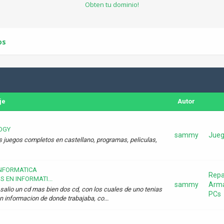
Obten tu dominio!
os
je
Autor
LOGY
sammy
Jueg
os juegos completos en castellano, programas, peliculas,
INFORMATICA
Repa
 EN INFORMATI...
sammy
Arm
salio un cd mas bien dos cd, con los cuales de uno tenias
PCs
on informacion de donde trabajaba, co...