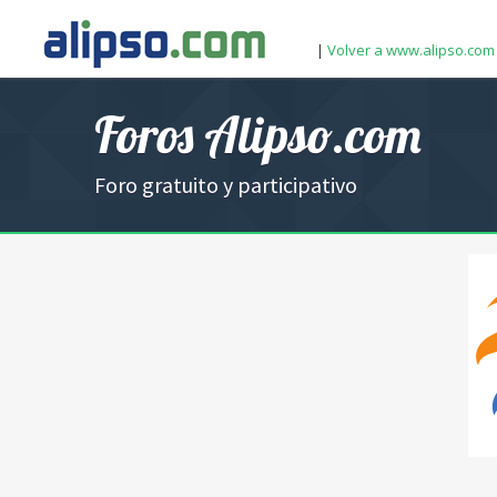
|
Volver a www.alipso.com
Foros Alipso.com
Foro gratuito y participativo