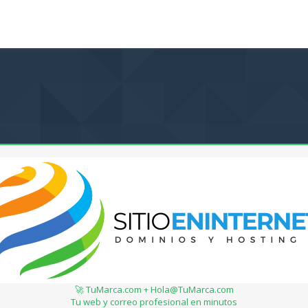
🚀 TuMarca.com + Hola@TuMarca.com
Tu web y correo profesional en minutos