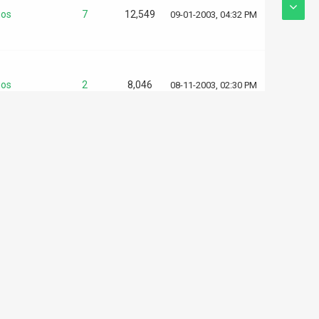
os
7
12,549
09-01-2003, 04:32 PM
os
2
8,046
08-11-2003, 02:30 PM
os
7
12,549
08-09-2003, 02:09 PM
os
2
8,740
08-09-2003, 02:02 PM
racion y
ado de
3
7,330
08-09-2003, 01:54 PM