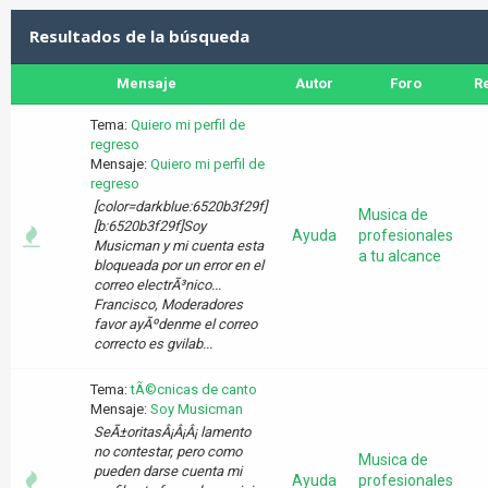
Resultados de la búsqueda
Mensaje
Autor
Foro
R
Tema:
Quiero mi perfil de
regreso
Mensaje:
Quiero mi perfil de
regreso
[color=darkblue:6520b3f29f]
Musica de
[b:6520b3f29f]Soy
Ayuda
profesionales
Musicman y mi cuenta esta
a tu alcance
bloqueada por un error en el
correo electrÃ³nico...
Francisco, Moderadores
favor ayÃºdenme el correo
correcto es gvilab...
Tema:
tÃ©cnicas de canto
Mensaje:
Soy Musicman
SeÃ±oritasÂ¡Â¡Â¡ lamento
no contestar, pero como
Musica de
pueden darse cuenta mi
Ayuda
profesionales