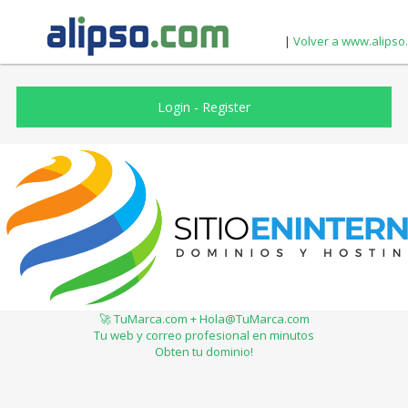
|
Volver a www.alipso
Login
-
Register
🚀 TuMarca.com + Hola@TuMarca.com
Tu web y correo profesional en minutos
Obten tu dominio!