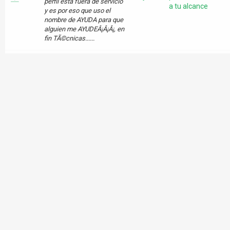
perfil esta fuera de servicio
a tu alcance
y es por eso que uso el
nombre de AYUDA para que
alguien me AYUDEÂ¡Â¡Â¡, en
fin TÃ©cnicas......
Tema:
Bruxismo y canto
Mensaje:
Opiniones vÃ¡lidas
llulun, tratemos de hablar en
el mismo idioma. El
Musica de
bruxismo lamentablemente
Ayuda
profesionales
es un "hÃ¡bito" que es de
a tu alcance
causas desconocidas pero
que generalmente se le
atribuye al stress, etc y que
"se supone" debe des...
Tema:
&lt;&lt;&lt; 59 freak
&gt;&gt;&gt;
Mensaje:
OpiniÃ³n
Hola Soy Musicman...
mmmmmmmm.......
Musica de
escuchÃ© solo el primer
Ayuda
profesionales
tema, y en realidad no soy
a tu alcance