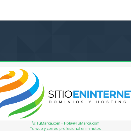
🚀 TuMarca.com + Hola@TuMarca.com
Tu web y correo profesional en minutos