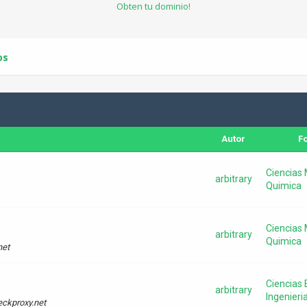
Obten tu dominio!
os
Autor
F
Ciencias 
arbitrary
Quimica
Ciencias 
arbitrary
Quimica
net
Ciencias 
arbitrary
Ingenieri
eckproxy.net