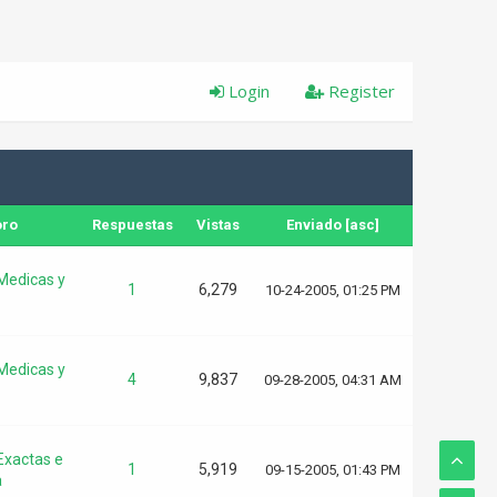
Login
Register
oro
Respuestas
Vistas
Enviado
[
asc
]
Medicas y
1
6,279
10-24-2005, 01:25 PM
Medicas y
4
9,837
09-28-2005, 04:31 AM
Exactas e
1
5,919
09-15-2005, 01:43 PM
a