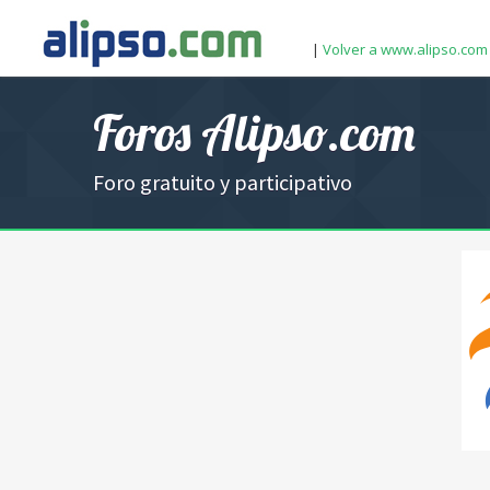
|
Volver a www.alipso.com
Foros Alipso.com
Foro gratuito y participativo