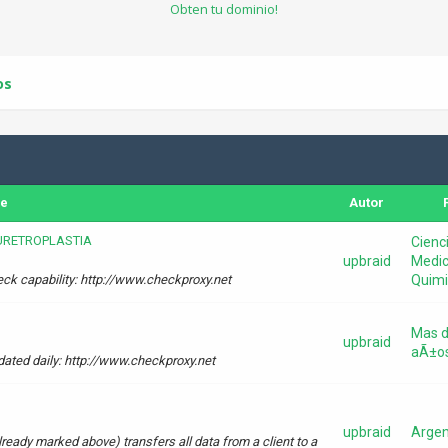
Obten tu dominio!
os
je
Autor
URETROPLASTIA
Cienc
upbraid
Medic
heck capability: http://www.checkproxy.net
Quimi
Mas d
upbraid
aÃ±o
ated daily: http://www.checkproxy.net
upbraid
Argen
eady marked above) transfers all data from a client to a