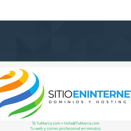
🚀 TuMarca.com + Hola@TuMarca.com
Tu web y correo profesional en minutos