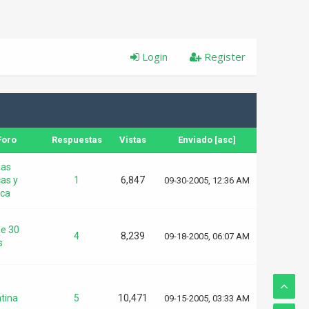
Login
Register
Foro
Respuestas
Vistas
Enviado
[
asc
]
ias
as y
1
6,847
09-30-2005, 12:36 AM
ca
e 30
4
8,239
09-18-2005, 06:07 AM
s
tina
5
10,471
09-15-2005, 03:33 AM