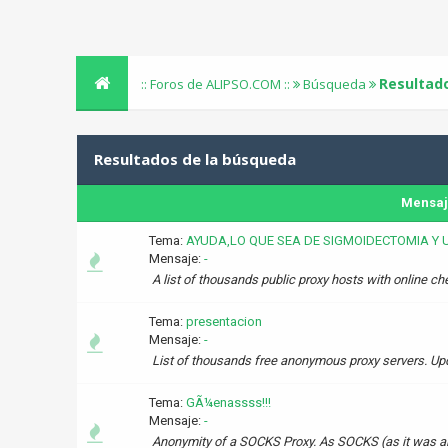
Resultad
:: Foros de ALIPSO.COM ::
Búsqueda
Resultados de la búsqueda
Mensa
Tema:
AYUDA,LO QUE SEA DE SIGMOIDECTOMIA Y 
Mensaje:
-
A list of thousands public proxy hosts with online c
Tema:
presentacion
Mensaje:
-
List of thousands free anonymous proxy servers. Upd
Tema:
GÃ¼enassss!!!
Mensaje:
-
Anonymity of a SOCKS Proxy. As SOCKS (as it was alr